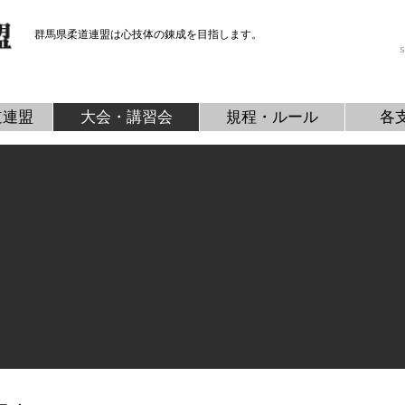
群馬県柔道連盟は心技体の錬成を目指します。
s
道連盟
大会・講習会
規程・ルール
各