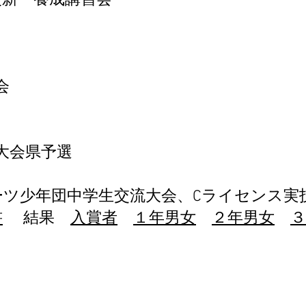
更新・養成講習会
会
道大会県予選
ポーツ少年団中学生交流大会、Cライセンス実
書
結
果
​
入賞者
１
年男女
２年男女
３
​