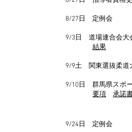
8/27日 指導者資格
8/27日 定例会
9/3日 道場連合会大
​
結果
9/9土 関東選抜柔
9/10日 群馬県ス
要項
承諾
9/24日 定例会