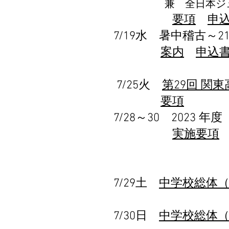
兼 全日本ジュニア
要項
申
7/19水 暑中稽古～2
案内
申込
7/25火
第29回 関
要項
7/28～30
2023 
実施要項
7/29土
中学校総体
7/30日
中学校総体