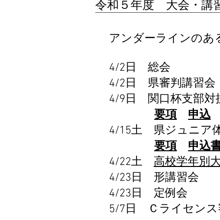
令和５年度 大会・講
アンダーラインのある
4/2日 総会
4/2日 県審判講習会
4/9日 関口杯支部対
要項
申込
4/15土 県ジュニ
​
要項
申込
4/22土
高校学年別
4/23日 形講習会
4/23日 定例会
5/7日 Ｃライセン