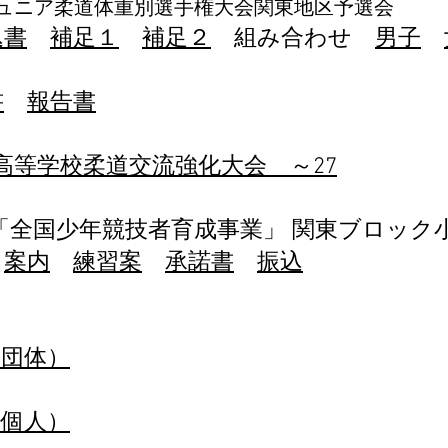
柔道体重別選手権大会関東地区予選会
込書
補足１
補足２
組み合わせ
男子
1
書
報告書
東高等学校柔道交流強化大会 ～27
年度「全国少年競技者育成事業」 関東ブロッ
案内
練習案
承諾書
振込
（団体）
（個人）