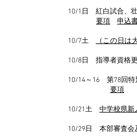
10/1日 紅白試合
要項
申込
10/7土
（この日は大
10/8日 指導者資格
10/14～16
第78回
​
要項
10/21土
中学校県新
10/29日 本部審査