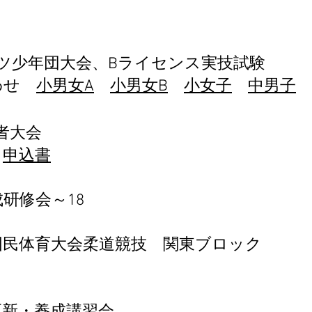
ーツ少年団大会、Bライセンス実技試験
わせ
小男女A
小男女B
小女子
中男子
者大会
申込書
成研修会～18
特別国民体育大会柔道競技 関東ブロック