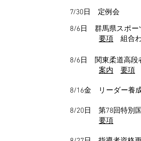
7/30日 定例会
8/6日 群馬県スポ
要項
組合
8/6日 関東柔道高段
案内
要項
8/16金 リーダー養
8/20日 第78回
要項