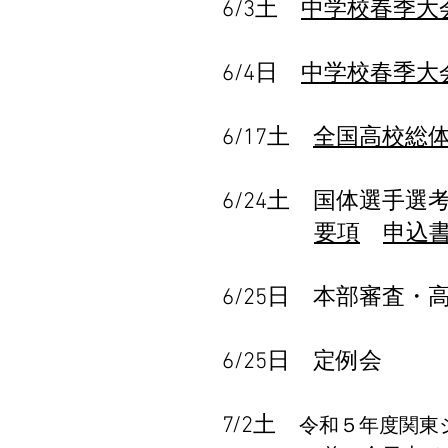
6/3土
中学校春季大
6/4日
中学校春季大
6/17土
全国高校総
6/24土 国体選手選
要項
申込
6/25日 本部審査・
6/25日 定例会
7/2土
令和５年度関東